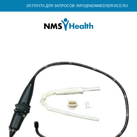
ЭЛ.ПОЧТА ДЛЯ ЗАПРОСОВ: INFO@NEWMEDSERVICE.RU