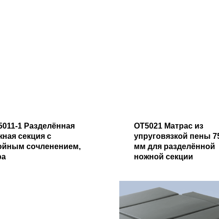
5011-1 Разделённая
OT5021 Матрас из
жная секция с
упруговязкой пены 7
ойным сочленением,
мм для разделённой
ра
ножной секции