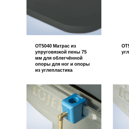
OT5040 Матрас из
OT
упруговязкой пены 75
уг
мм для облегчённой
опоры для ног и опоры
из углепластика