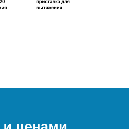
20
приставка для
ния
вытяжения
 и ценами