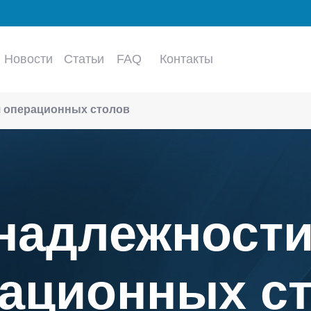
Новости
Статьи
FAQ
Контакты
 операционных столов
надлежности
ационных с