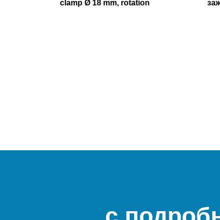
clamp Ø 18 mm, rotation
за
с подроб