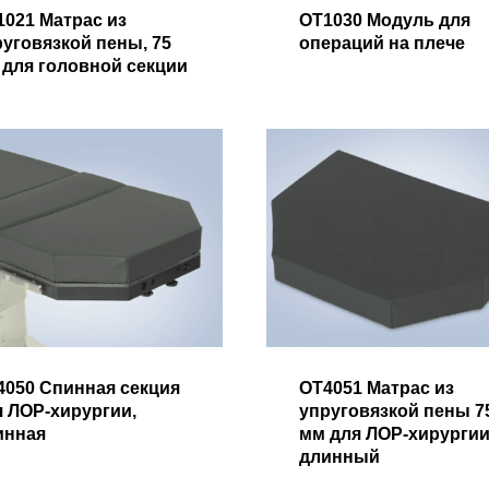
1021 Матрас из
OT1030 Модуль для
руговязкой пены, 75
операций на плече
 для головной секции
4050 Спинная секция
OT4051 Матрас из
я ЛОР-хирургии,
упруговязкой пены 7
инная
мм для ЛОР-хирургии
длинный