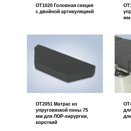
OT1020 Головная секция
OT
с двойной артикуляцией
уп
мм
OT2051 Матрас из
OT
упруговязкой пены 75
дл
мм для ЛОР-хирургии,
дл
короткий