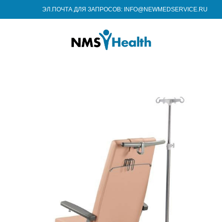
ЭЛ.ПОЧТА ДЛЯ ЗАПРОСОВ: INFO@NEWMEDSERVICE.RU