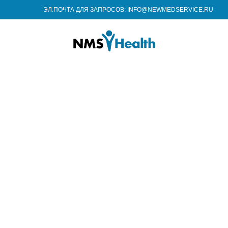
ЭЛ.ПОЧТА ДЛЯ ЗАПРОСОВ: INFO@NEWMEDSERVICE.RU