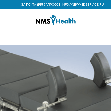
ЭЛ.ПОЧТА ДЛЯ ЗАПРОСОВ: INFO@NEWMEDSERVICE.RU