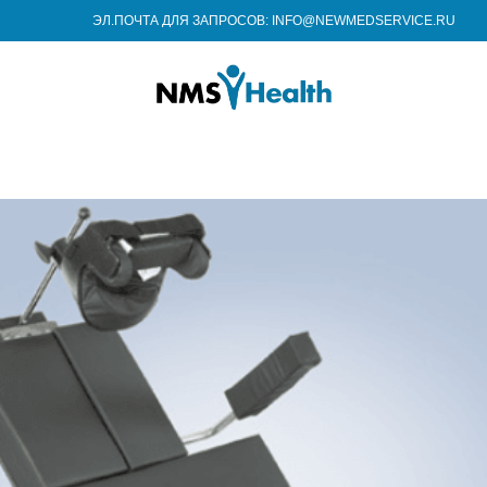
ЭЛ.ПОЧТА ДЛЯ ЗАПРОСОВ: INFO@NEWMEDSERVICE.RU