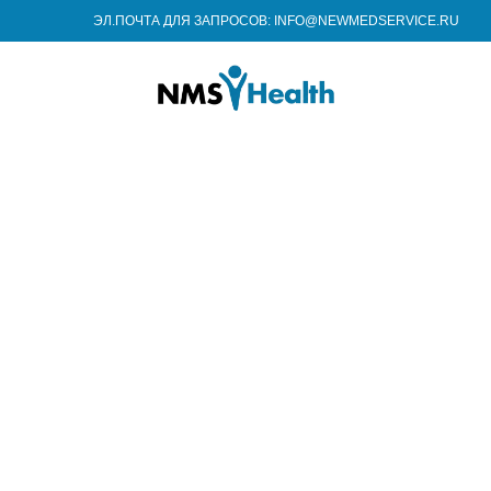
ЭЛ.ПОЧТА ДЛЯ ЗАПРОСОВ: INFO@NEWMEDSERVICE.RU