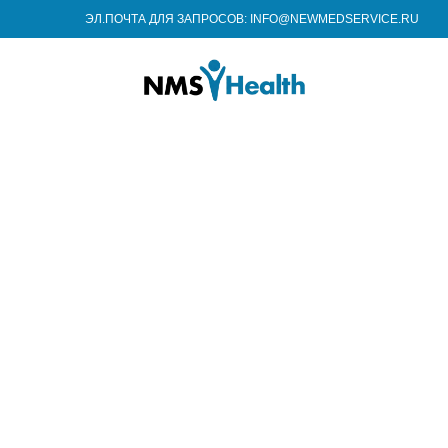
ЭЛ.ПОЧТА ДЛЯ ЗАПРОСОВ: INFO@NEWMEDSERVICE.RU