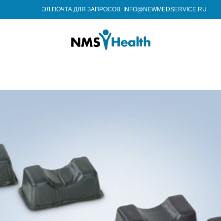
ЭЛ.ПОЧТА ДЛЯ ЗАПРОСОВ: INFO@NEWMEDSERVICE.RU