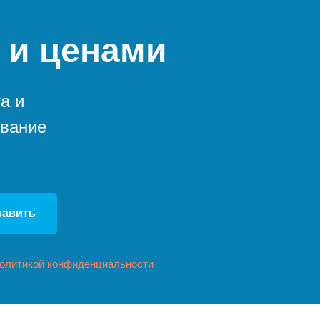
 и ценами
а и
ование
равить
олитикой конфиденциальности