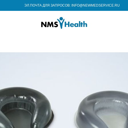
ЭЛ.ПОЧТА ДЛЯ ЗАПРОСОВ: INFO@NEWMEDSERVICE.RU