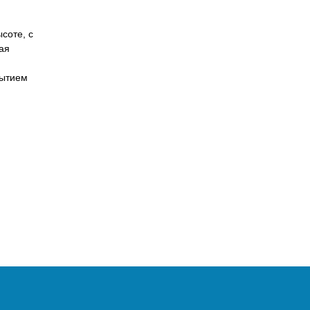
соте, с
ая
рытием