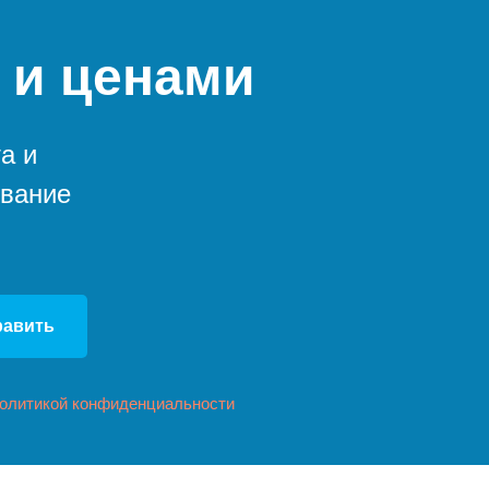
 и ценами
а и
ование
равить
олитикой конфиденциальности