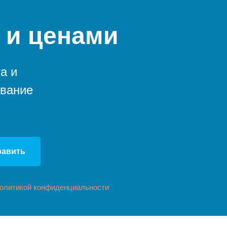
 и ценами
а и
ование
равить
олитикой конфиденциальности