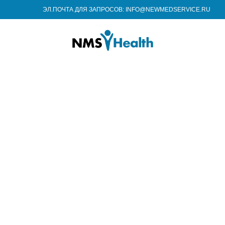
ЭЛ.ПОЧТА ДЛЯ ЗАПРОСОВ: INFO@NEWMEDSERVICE.RU