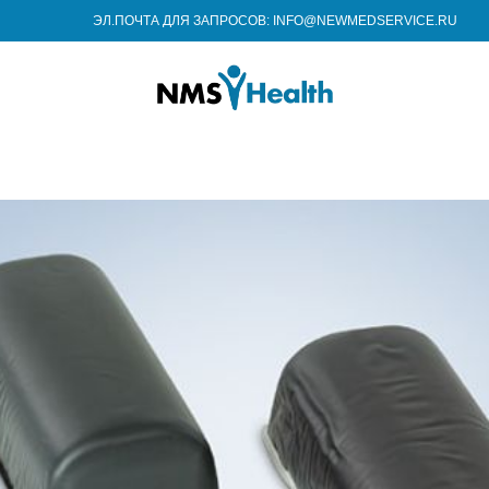
ЭЛ.ПОЧТА ДЛЯ ЗАПРОСОВ: INFO@NEWMEDSERVICE.RU